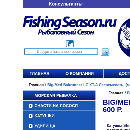
Консультанты
ГЛАВНАЯ
О КОМПАНИИ
ДОСТ
Главная
/
Big/Med Baitrunner LC XT-A Лесоемкость, (м/
Главная
/
B
МОРСКАЯ РЫБАЛКА
BIG/ME
СНАСТИ НА ЛОСОСЯ
600 Р.
КАТУШКИ
Катушка Sh
УДИЛИЩА