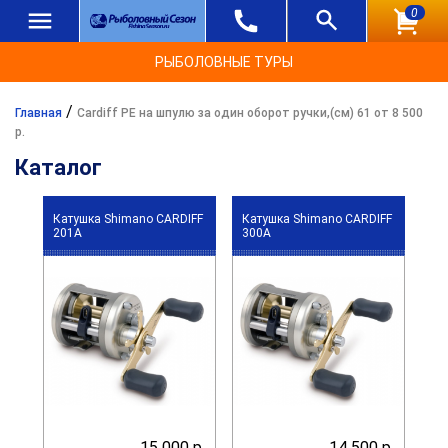
0
РЫБОЛОВНЫЕ ТУРЫ
/
Главная
Cardiff PE на шпулю за один оборот ручки,(см) 61 от 8 500
р.
Каталог
Катушка Shimano CARDIFF
Катушка Shimano CARDIFF
201A
300A
15 000 р.
14 500 р.