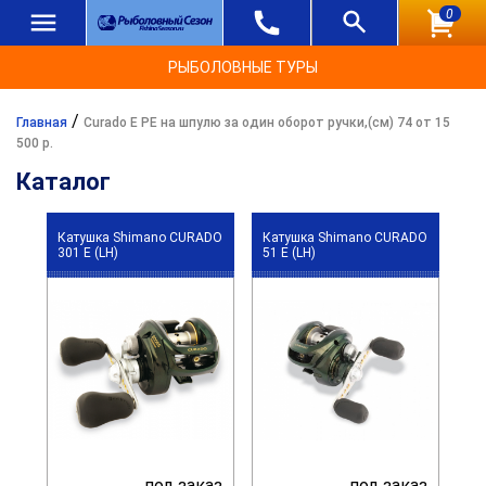
0
РЫБОЛОВНЫЕ ТУРЫ
/
Главная
Curado E PE на шпулю за один оборот ручки,(см) 74 от 15
500 р.
Каталог
Катушка Shimano CURADO
Катушка Shimano CURADO
301 E (LH)
51 E (LH)
под заказ
под заказ