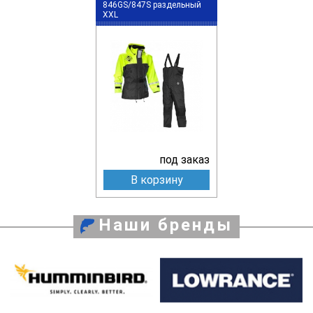
846GS/847S раздельный
XXL
под заказ
В корзину
Наши бренды