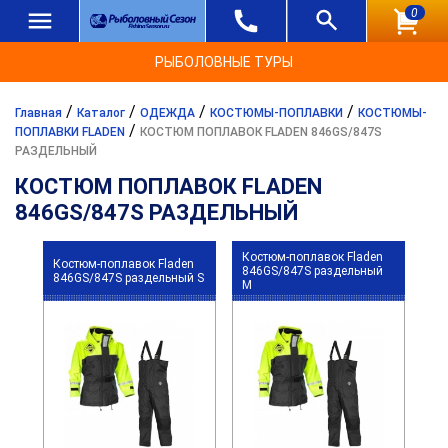
0
РЫБОЛОВНЫЕ ТУРЫ
/
/
/
/
Главная
Каталог
ОДЕЖДА
КОСТЮМЫ-ПОПЛАВКИ
КОСТЮМЫ-
/
ПОПЛАВКИ FLADEN
КОСТЮМ ПОПЛАВОК FLADEN 846GS/847S
РАЗДЕЛЬНЫЙ
КОСТЮМ ПОПЛАВОК FLADEN
846GS/847S РАЗДЕЛЬНЫЙ
Костюм-поплавок Fladen
Костюм-поплавок Fladen
846GS/847S раздельный
846GS/847S раздельный S
M