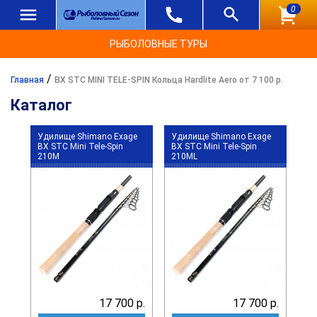
0
РЫБОЛОВНЫЕ ТУРЫ
/
Главная
BX STC MINI TELE-SPIN Кольца Hardlite Aero от 7 100 р.
Каталог
Удилище Shimano Exage
Удилище Shimano Exage
BX STC Mini Tele-Spin
BX STC Mini Tele-Spin
210M
210ML
17 700 р.
17 700 р.