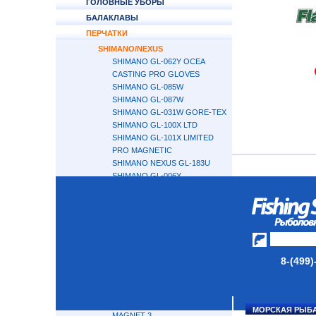
ГОЛОВНЫЕ УБОРЫ
БАЛАКЛАВЫ
ПЕРЧАТКИ
SHIMANO/NEXUS
SHIMANO GL-062Y OCEA
CASTING PRO GLOVES
SHIMANO GL-085W
SHIMANO GL-087W
SHIMANO GL-031W GORE-TEX
SHIMANO GL-100X LTD
SHIMANO GL-101X LIMITED
PRO MAGNETIC
SHIMANO NEXUS GL-183U
SHIMANO GL-006Y
SHIMANO GL-007Y
SHIMANO GL-008Y
SHIMANO NEXUS GL-104V
SHIMANO GL-005V
GL-100V LIMITED PRO
NEXUS GL-102V
8-(499)
NEXUS GL-105V
NEXUS GL-181U
WINDBREAKER
GL-112V NEXUS WINDPROOF
МОРСКАЯ РЫБ
MAGNET 3