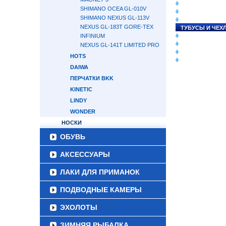
СНАСТИ НА ЛО
SHIMANO OCEA GL-010V
КАТУШКИ
SHIMANO NEXUS GL-113V
УДИЛИЩА
NEXUS GL-183T GORE-TEX
ТУБУСЫ И ЧЕХ
INFINIUM
ЛЕСКИ И ШНУР
ПРИМАНКИ
NEXUS GL-141T LIMITED PRO
ГРУЗА/ДЖИГ-Г
HOTS
ФУРНИТУРА
DAIWA
ПЕРЧАТКИ BKK
KINETIC
LINDY
WONDER
НОСКИ
ОБУВЬ
АКСЕССУАРЫ
ЛАКИ ДЛЯ ПРИМАНОК
ПОДВОДНЫЕ КАМЕРЫ
ЭХОЛОТЫ
ЗИМНЯЯ РЫБАЛКА