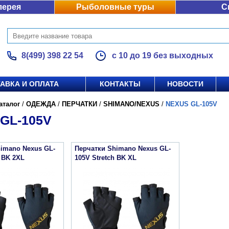
лерея
Рыболовные туры
С
8(499) 398 22 54
с 10 до 19 без выходных
АВКА И ОПЛАТА
КОНТАКТЫ
НОВОСТИ
аталог
/
ОДЕЖДА
/
ПЕРЧАТКИ
/
SHIMANO/NEXUS
/
NEXUS GL-105V
GL-105V
imano Nexus GL-
Перчатки Shimano Nexus GL-
h BK 2XL
105V Stretch BK XL