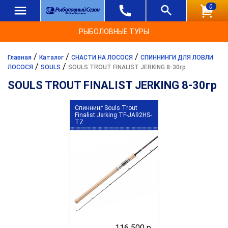
0
РЫБОЛОВНЫЕ ТУРЫ
/
/
/
Главная
Каталог
СНАСТИ НА ЛОСОСЯ
СПИННИНГИ ДЛЯ ЛОВЛИ
/
/
ЛОСОСЯ
SOULS
SOULS TROUT FINALIST JERKING 8-30гр
SOULS TROUT FINALIST JERKING 8-30гр
Спиннинг Souls Trout
Finalist Jerking TF-JA92HS-
TZ
116 500 р.