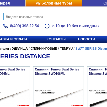
лерея
Рыболовные туры
С
8(499) 398 22 54
с 10 до 19 без выходных
АВКА И ОПЛАТА
КОНТАКТЫ
НОВОСТИ
аталог
/
УДИЛИЩА
/
СПИННИНГОВЫЕ
/
TENRYU
/
SWAT SERIES Distan
ERIES DISTANCE
nryu Swat Series
Спиннинг Tenryu Swat Series
Спиннинг Te
WD96ML
Distance SWD106ML
Distance S