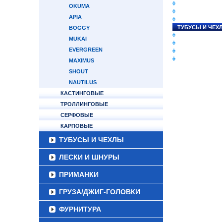
СНАСТИ НА ЛО
OKUMA
КАТУШКИ
APIA
УДИЛИЩА
ТУБУСЫ И ЧЕХ
BOGGY
ЛЕСКИ И ШНУР
MUKAI
ПРИМАНКИ
EVERGREEN
ГРУЗА/ДЖИГ-Г
ФУРНИТУРА
MAXIMUS
SHOUT
NAUTILUS
КАСТИНГОВЫЕ
ТРОЛЛИНГОВЫЕ
СЕРФОВЫЕ
КАРПОВЫЕ
ТУБУСЫ И ЧЕХЛЫ
ЛЕСКИ И ШНУРЫ
ПРИМАНКИ
ГРУЗА/ДЖИГ-ГОЛОВКИ
ФУРНИТУРА