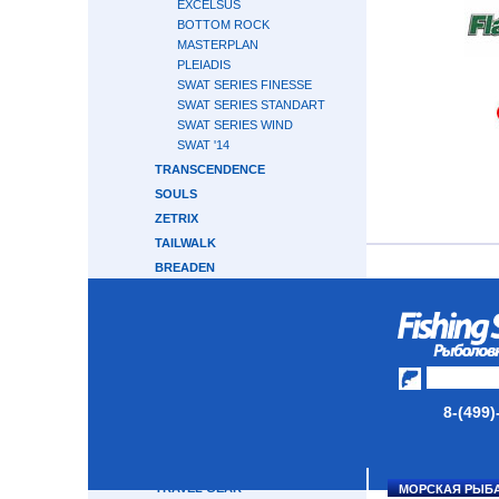
EXCELSUS
BOTTOM ROCK
MASTERPLAN
PLEIADIS
SWAT SERIES FINESSE
SWAT SERIES STANDART
SWAT SERIES WIND
SWAT '14
TRANSCENDENCE
SOULS
ZETRIX
TAILWALK
BREADEN
RAPALA
HEARTY RISE
CRONY
GRAPHITELEADER
CRAZY FISH
8-(499)
ABU GARCIA
MAJOR CRAFT
GAMAKATSU
TRAVEL GEAR
МОРСКАЯ РЫБ