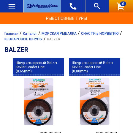
0
РЫБОЛОВНЫЕ ТУРЫ
/
/
/
/
Главная
Каталог
МОРСКАЯ РЫБАЛКА
СНАСТИ в НОРВЕГИЮ
/
КЕВЛАРОВЫЕ ШНУРЫ
BALZER
BALZER
Шнур кевларовый Balzer
Шнур кевларовый Balzer
Kevlar Leader Line
Kevlar Leader Line
(0.65mm)
(0.80mm)
под заказ
под заказ