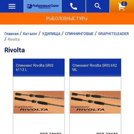
0
РЫБОЛОВНЫЕ ТУРЫ
/
/
/
/
Главная
Каталог
УДИЛИЩА
СПИННИНГОВЫЕ
GRAPHITELEADER
/
Rivolta
Rivolta
Спиннинг Rivolta GRIS
Спиннинг Rivolta GRIS 692
6112 L
ML
под заказ
под заказ