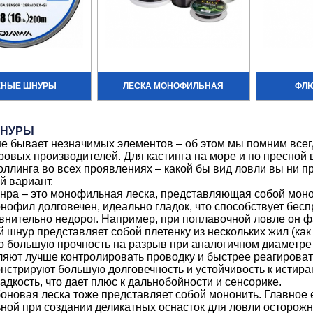
ЕНЫЕ ШНУРЫ
ЛЕСКА МОНОФИЛЬНАЯ
ФЛ
ШНУРЫ
не бывает незначимых элементов – об этом мы помним все
овых производителей. Для кастинга на море и по пресной 
оллинга во всех проявлениях – какой бы вид ловли вы ни 
 вариант.
нра – это монофильная леска, представляющая собой моно
офил долговечен, идеально гладок, что способствует бес
авнительно недорог. Например, при поплавочной ловле он 
шнур представляет собой плетенку из нескольких жил (как
 большую прочность на разрыв при аналогичном диаметре 
ляют лучше контролировать проводку и быстрее реагироват
стрируют большую долговечность и устойчивость к истира
ладкость, что дает плюс к дальнобойности и сенсорике.
новая леска тоже представляет собой мононить. Главное ее
ной при создании деликатных оснасток для ловли осторожн