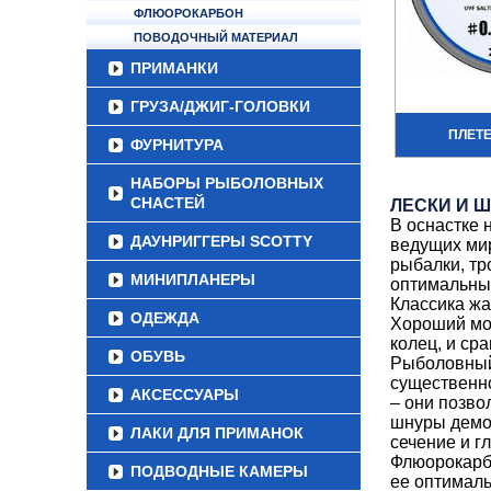
ФЛЮОРОКАРБОН
ПОВОДОЧНЫЙ МАТЕРИАЛ
ПРИМАНКИ
ГРУЗА/ДЖИГ-ГОЛОВКИ
ПЛЕТ
ФУРНИТУРА
НАБОРЫ РЫБОЛОВНЫХ
СНАСТЕЙ
ЛЕСКИ И 
В оснастке 
ДАУНРИГГЕРЫ SCOTTY
ведущих мир
рыбалки, тр
МИНИПЛАНЕРЫ
оптимальный
Классика жа
ОДЕЖДА
Хороший мон
колец, и ср
ОБУВЬ
Рыболовный 
существенно
АКСЕССУАРЫ
– они позво
шнуры демон
ЛАКИ ДЛЯ ПРИМАНОК
сечение и г
Флюорокарбо
ПОДВОДНЫЕ КАМЕРЫ
ее оптималь