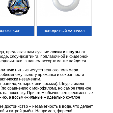
ЮОРОКАРБОН
ПОВОДОЧНЫЙ МАТЕРИАЛ
гда, предлагая вам лучшие
лески и шнуры
от
воде, слоу-джиггинга, поплавочной и фидерной
предпочитали, в нашем ассортименте найдется
литную нить из искусственного полимера.
проблемному вылету приманки и сохранности
фактически незаменим.
 правило, четырех или восьми). Шнуры имеют
(по сравнению с монофилом), но самое главное
ь на поклевку. При этом обычно четырехжильные
нию, а восьмижильные – идеально круглое
 достоинство – незаметность в воде, что делает
ой и хитрой рыбы. Например, форели!