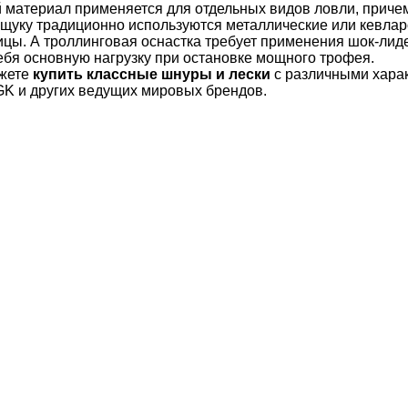
материал применяется для отдельных видов ловли, причем
 щуку традиционно используются металлические или кевла
цы. А троллинговая оснастка требует применения шок-лиде
ебя основную нагрузку при остановке мощного трофея.
ожете
купить классные шнуры и лески
с различными характ
GK и других ведущих мировых брендов.