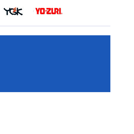
КА
И
И
ИЕ