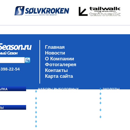
Главная
Новости
О Компании
Фотогалерея
-398-22-54
Контакты
Карта сайта
АЛКА
НАБОРЫ РЫБОЛОВНЫХ
ЭХОЛОТЫ
СОСЯ
СНАСТЕЙ
ЗИМНЯЯ РЫБАЛ
ДАУНРИГГЕРЫ SCOTTY
СУМКИ/РЮКЗАК
МИНИПЛАНЕРЫ
ЯЩИКИ/КОРОБК
ЛЫ
ОДЕЖДА
ИЗОТЕРМИЧЕСК
Ы
ОБУВЬ
КОНТЕЙНЕРЫ
АКСЕССУАРЫ
ОЧКИ
ОЛОВКИ
ЛАКИ ДЛЯ ПРИМАНОК
ПОДВОДНЫЕ КАМЕРЫ