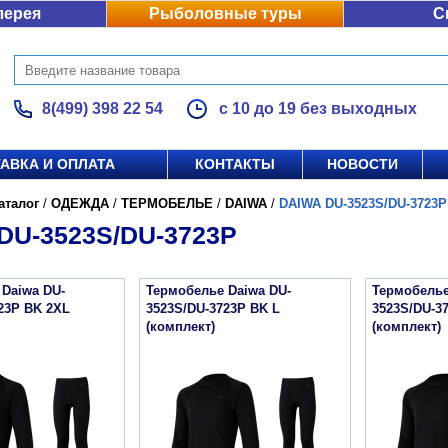
лерея
Рыболовные туры
С
8(499) 398 22 54
с 10 до 19 без выходных
АВКА И ОПЛАТА
КОНТАКТЫ
НОВОСТИ
аталог
/
ОДЕЖДА
/
ТЕРМОБЕЛЬЕ
/
DAIWA
/
DAIWA DU-3523S/DU-3723P
DU-3523S/DU-3723P
Daiwa DU-
Термобелье Daiwa DU-
Термобелье
23P BK 2XL
3523S/DU-3723P BK L
3523S/DU-3
(комплект)
(комплект)