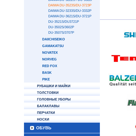
DAIWA DU-3523S/DU-3723P
DAIWA DU-3233S/DU-3332P
DAIWA DU-3621S/DU-3721P
DU-3521S/DU3721P
DU-3502S/3602P
DU-3507S/3707P
DAIICHISEIKO
GAMAKATSU
NOVATEX
NORVEG
RED FOX
BASK
PIKE
РУБАШКИ И МАЙКИ
ТОЛСТОВКИ
ГОЛОВНЫЕ УБОРЫ
БАЛАКЛАВЫ
ПЕРЧАТКИ
НОСКИ
ОБУВЬ