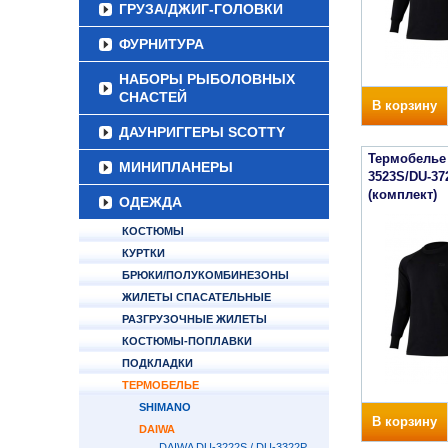
ГРУЗА/ДЖИГ-ГОЛОВКИ
ФУРНИТУРА
НАБОРЫ РЫБОЛОВНЫХ
СНАСТЕЙ
В корзину
ДАУНРИГГЕРЫ SCOTTY
Термобелье 
МИНИПЛАНЕРЫ
3523S/DU-37
(комплект)
ОДЕЖДА
КОСТЮМЫ
КУРТКИ
БРЮКИ/ПОЛУКОМБИНЕЗОНЫ
ЖИЛЕТЫ СПАСАТЕЛЬНЫЕ
РАЗГРУЗОЧНЫЕ ЖИЛЕТЫ
КОСТЮМЫ-ПОПЛАВКИ
ПОДКЛАДКИ
ТЕРМОБЕЛЬЕ
SHIMANO
В корзину
DAIWA
DAIWA DU-3222S / DU-3322P