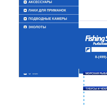
АКСЕССУАРЫ
ЛАКИ ДЛЯ ПРИМАНОК
ПОДВОДНЫЕ КАМЕРЫ
ЭХОЛОТЫ
ЗИМНЯЯ РЫБАЛКА
СУМКИ/РЮКЗАКИ
ЯЩИКИ/КОРОБКИ
8-(499)
ИЗОТЕРМИЧЕСКИЕ
КОНТЕЙНЕРЫ
ОЧКИ
МОРСКАЯ РЫБ
СНАСТИ НА ЛО
КАТУШКИ
УДИЛИЩА
ТУБУСЫ И ЧЕХ
ЛЕСКИ И ШНУР
ПРИМАНКИ
ГРУЗА/ДЖИГ-Г
ФУРНИТУРА