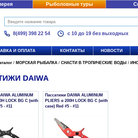
лерея
Рыболовные туры
С
8(499) 398 22 54
с 10 до 19 без выходных
АВКА И ОПЛАТА
КОНТАКТЫ
НОВОСТИ
аталог
/
МОРСКАЯ РЫБАЛКА
/
СНАСТИ В ТРОПИЧЕСКИЕ ВОДЫ
/
ИН
ТИЖИ DAIWA
DAIWA ALUMINUM
Пассатижи DAIWA ALUMINUM
0H LOCK BG C (with
PLIERS α 200H LOCK BG C (with
5 - #11
case) Red #5 - #11