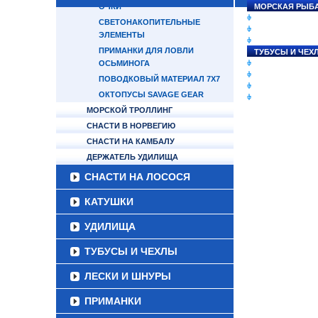
ОЧКИ
МОРСКАЯ РЫБ
СНАСТИ НА ЛО
СВЕТОНАКОПИТЕЛЬНЫЕ
КАТУШКИ
ЭЛЕМЕНТЫ
УДИЛИЩА
ПРИМАНКИ ДЛЯ ЛОВЛИ
ТУБУСЫ И ЧЕХ
ОСЬМИНОГА
ЛЕСКИ И ШНУР
ПРИМАНКИ
ПОВОДКОВЫЙ МАТЕРИАЛ 7Х7
ГРУЗА/ДЖИГ-Г
ОКТОПУСЫ SAVAGE GEAR
ФУРНИТУРА
МОРСКОЙ ТРОЛЛИНГ
СНАСТИ В НОРВЕГИЮ
СНАСТИ НА КАМБАЛУ
ДЕРЖАТЕЛЬ УДИЛИЩА
СНАСТИ НА ЛОСОСЯ
КАТУШКИ
УДИЛИЩА
ТУБУСЫ И ЧЕХЛЫ
ЛЕСКИ И ШНУРЫ
ПРИМАНКИ