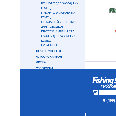
BELMONT ДЛЯ ЗАВОДНЫХ
КОЛЕЦ
FRICHY ДЛЯ ЗАВОДНЫХ
КОЛЕЦ
ОБЖИМНОЙ ИНСТРУМЕНТ
ДЛЯ ПОВОДКОВ
ПРОТЯЖКА ДЛЯ ШНУРА
OWNER ДЛЯ ЗАВОДНЫХ
КОЛЕЦ
НОЖНИЦЫ
ПОЯС С УПОРОМ
ФЛЮОРОКАРБОН
ЛЕСКА
УЗЛОВЯЗЫ
ПОВОДОК РЫБОЛОВНЫЙ 7Х7
ПОВОДОК С КРЮЧКОМ
МАТЕРИАЛЫ ДЛЯ ASSIST LINE
СУМКИ/ГЕРМОРЮКЗАКИ/
ГЕРМОМЕШКИ
8-(499)
ОДЕЖДА ДЛЯ ТРОПИКОВ
КЕПКИ/БАНДАНЫ/МАСКИ
ПЕРЧАТКИ