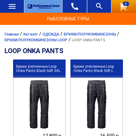
0
РЫБОЛОВНЫЕ ТУРЫ
/
/
/
/
Главная
Каталог
ОДЕЖДА
БРЮКИ/ПОЛУКОМБИНЕЗОНЫ
/
БРЮКИ/ПОЛУКОМБИНЕЗОНЫ LOOP
LOOP ONKA PANTS
LOOP ONKA PANTS
Брюки утепленные Loop
Брюки утепленные Loop
Onka Pants Black Soft 3XL
Onka Pants Black Soft L
17 800 р.
16 500 р.