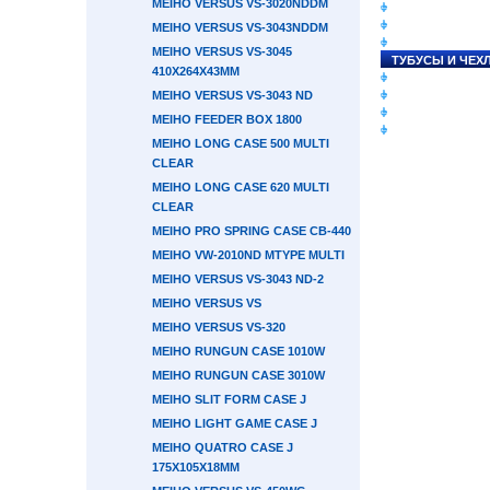
MEIHO VERSUS VS-3020NDDM
СНАСТИ НА ЛО
КАТУШКИ
MEIHO VERSUS VS-3043NDDM
УДИЛИЩА
MEIHO VERSUS VS-3045
ТУБУСЫ И ЧЕХ
410X264X43ММ
ЛЕСКИ И ШНУР
MEIHO VERSUS VS-3043 ND
ПРИМАНКИ
ГРУЗА/ДЖИГ-Г
MEIHO FEEDER BOX 1800
ФУРНИТУРА
MEIHO LONG CASE 500 MULTI
CLEAR
MEIHO LONG CASE 620 MULTI
CLEAR
MEIHO PRO SPRING CASE CB-440
MEIHO VW-2010ND MTYPE MULTI
MEIHO VERSUS VS-3043 ND-2
MEIHO VERSUS VS
MEIHO VERSUS VS-320
MEIHO RUNGUN CASE 1010W
MEIHO RUNGUN CASE 3010W
MEIHO SLIT FORM CASE J
MEIHO LIGHT GAME CASE J
MEIHO QUATRO CASE J
175X105X18ММ