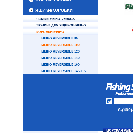
ЯЩИКИ/КОРОБКИ
ЯЩИКИ MEIHO-VERSUS
ТЮНИНГ ДЛЯ ЯЩИКОВ MEIHO
КОРОБКИ MEIHO
MEIHO REVERSIBLE 85
MEIHO REVERSIBLE 100
MEIHO REVERSIBLE 120
MEIHO REVERSIBLE 140
MEIHO REVERSIBLE 160
MEIHO REVERSIBLE 145-165
MEIHO REVERSIBLE D-86
MEIHO REVERSIBLE 180V
MEIHO REVERSIBLE 250V
MEIHO CLEAR CASE C (800ND-
1200ND)
MEIHO CLEAR CASE C (800NS-
8-(499)
1200NS)
MEIHO SLIT FORM CASE 3010NS
MEIHO VERSUS VS-3010ND
МОРСКАЯ РЫБ