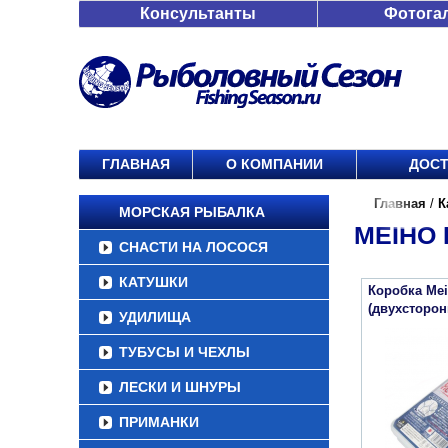
Консультанты
Фотога
ГЛАВНАЯ
О КОМПАНИИ
ДОСТ
Главная
/
К
МОРСКАЯ РЫБАЛКА
MEIHO 
СНАСТИ НА ЛОСОСЯ
КАТУШКИ
Коробка Mei
(двухсторон
УДИЛИЩА
ТУБУСЫ И ЧЕХЛЫ
ЛЕСКИ И ШНУРЫ
ПРИМАНКИ