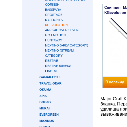
CORKISH
Спиннинг Ma
BASSPARA
KGevolution
CROSTAGE
K.G.LIGHTS
KGEVOLUTION
ARRIVAL OVER SEVEN
GO.EMOTION
HUNTAWAY
NEXTINO (AREA CATEGORY)
NEXTINO (STREAM
CATEGORY)
RESTIVE
RESTIVE БЛАНКИ
FINETAIL
GAMAKATSU
В корзину
TRAVEL GEAR
OKUMA
APIA
Major Craft
BOGGY
бланка. Пер
MUKAI
удилища при
вываживани
EVERGREEN
MAXIMUS