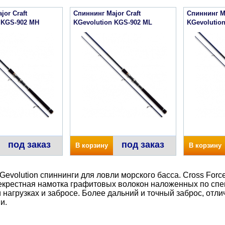
jor Craft
Спиннинг Major Craft
Спиннинг Ma
 KGS-902 MH
KGevolution KGS-902 ML
KGevolutio
под заказ
под заказ
В корзину
В корзину
 KGevolution спиннинги для ловли морского басса. Cross For
екрестная намотка графитовых волокон наложенных по сп
 нагрузках и забросе. Более дальний и точный заброс, отли
и.