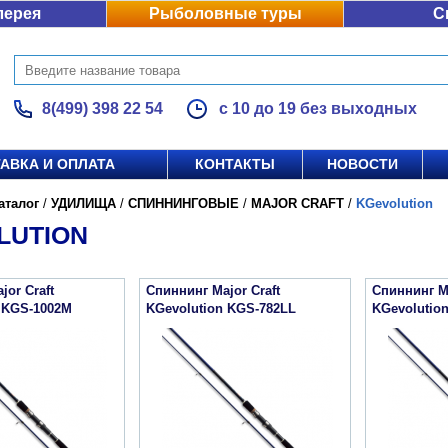
лерея
Рыболовные туры
С
8(499) 398 22 54
с 10 до 19 без выходных
АВКА И ОПЛАТА
КОНТАКТЫ
НОВОСТИ
аталог
/
УДИЛИЩА
/
СПИННИНГОВЫЕ
/
MAJOR CRAFT
/
KGevolution
LUTION
jor Craft
Спиннинг Major Craft
Спиннинг Ma
 KGS-1002M
KGevolution KGS-782LL
KGevolutio