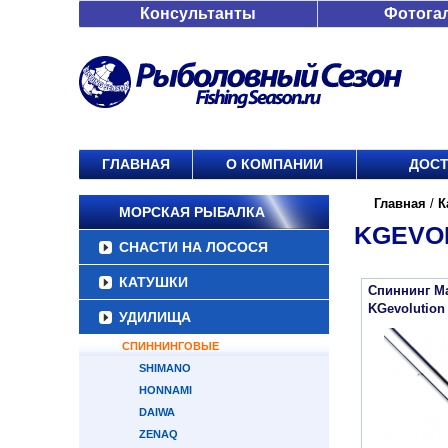
Консультанты
Фотога
ГЛАВНАЯ
О КОМПАНИИ
ДОСТ
Главная
/
К
МОРСКАЯ РЫБАЛКА
KGEVO
СНАСТИ НА ЛОСОСЯ
КАТУШКИ
Спиннинг Ma
KGevolution
УДИЛИЩА
СПИННИНГОВЫЕ
SHIMANO
HONNAMI
DAIWA
ZENAQ