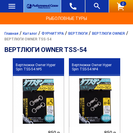
0
РЫБОЛОВНЫЕ ТУРЫ
/
/
/
/
/
Главная
Каталог
ФУРНИТУРА
ВЕРТЛЮГИ
ВЕРТЛЮГИ OWNER
ВЕРТЛЮГИ OWNER TSS-54
ВЕРТЛЮГИ OWNER TSS-54
Вертлюжки Owner Hyper
Вертлюжки Owner Hyper
Spin TSS-54 №5
Spin TSS-54 №4
850 р.
850 р.