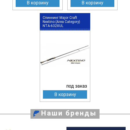
В корзину
В корзину
Спиннинг Major Craft
Nextino (Area Category)
NTA-632XUL
под заказ
В корзину
Наши бренды