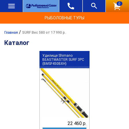
0
РЫБОЛОВНЫЕ ТУРЫ
/
Главная
SURF Вес 580 от 17 990 р.
Каталог
Удилище Shimano
BEASTMASTER SURF 3PC
(BMSF450BXH)
22 460 р.