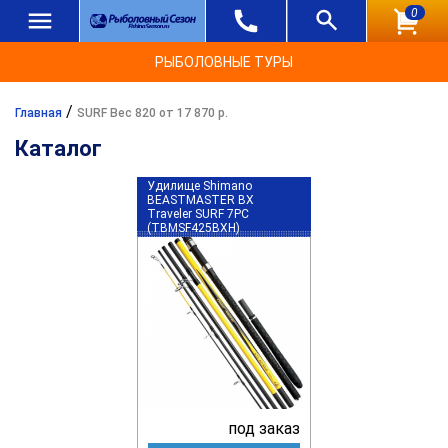
0
РЫБОЛОВНЫЕ ТУРЫ
/
Главная
SURF Вес 820 от 17 870 р.
Каталог
Удилище Shimano
BEASTMASTER BX
Traveler SURF 7PC
(TBMSF425BXH)
под заказ